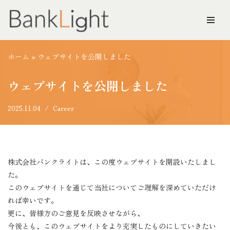
コ
ン
テ
ホーム
»
ウェブサイトを公開しました
ン
ツ
ウェブサイトを公開しました
へ
ス
2025.11.04
Career
キ
ッ
プ
株式会社バンクライトは、この度ウェブサイトを開設いたしまし
た。
このウェブサイトを通じて当社についてご理解を深めていただけ
れば幸いです。
更に、皆様方のご意見を反映させながら、
今後とも、このウェブサイトをより充実したものにしていきたい